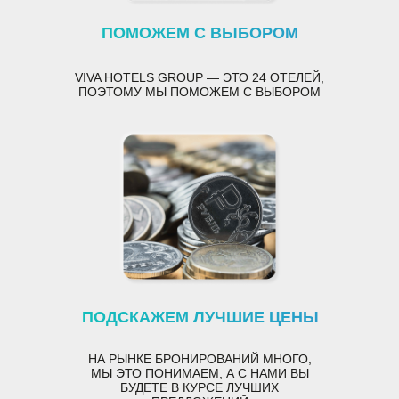
ПОМОЖЕМ С ВЫБОРОМ
VIVA HOTELS GROUP
— ЭТО 24 ОТЕЛЕЙ,
ПОЭТОМУ МЫ ПОМОЖЕМ С ВЫБОРОМ
МЫ С ВАМИ НА СВЯЗИ 24/7
Для вашего комфорта с первых минут с VIVA
HOTELS GROUP
+7
ПОДСКАЖЕМ ЛУЧШИЕ ЦЕНЫ
НА РЫНКЕ БРОНИРОВАНИЙ МНОГО
,
МЫ ЭТО ПОНИМАЕМ, А С НАМИ ВЫ
Я принимаю условия
соглашения на обработку
БУДЕТЕ В КУРСЕ ЛУЧШИХ
персональных данных