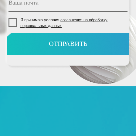
ВАКАНСИИ
ОБЩАЯ ИНФОРМАЦИЯ
+7 (862) 230 61 20
reservation@viva-hotels.ru
картинки взяты с
freepik.com
2025 "VIVA HOTELS GROUP" ©
MARKETING BY
PROSHIN PRODUCTION