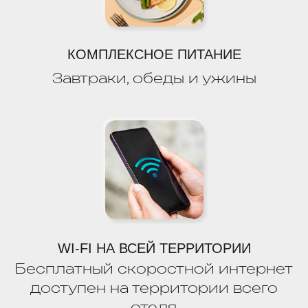
ГЛАВНАЯ
НАШИ ОТЕЛИ
ОТДЫХ В КРАСНОДАРСКОМ КРАЕ
СПЕЦИАЛЬНЫЕ ПРЕДЛОЖЕНИЯ
ПАРТНЕРЫ
"VIVA HOTELS GROUP"
ЗАБОТА О ГОСТЯХ
ВАКАНСИИ
ОБЩАЯ ИНФОРМАЦИЯ
+7 (862) 230 61 20
reservation@viva-hotels.ru