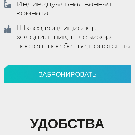
ДОСТУПНОСТЬ
Набережная, клубы,
рестораны и многое
другое
УДОБНОЕ МЕСТОПОЛОЖЕНИЕ
Море в шаговой доступности
НАШИ КОНТАКТЫ
+7 (862) 230 61 20
reservation@viva-hotels.ru