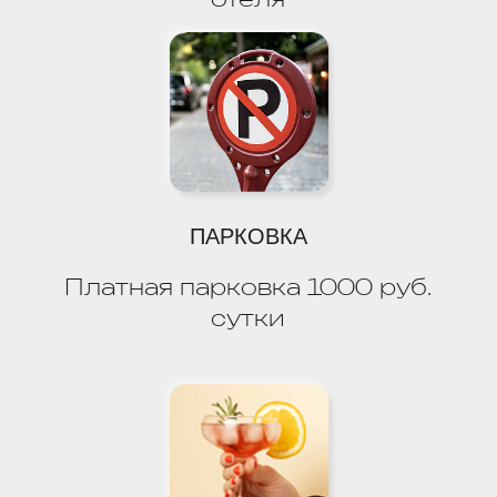
картинки взяты с
freepik.com
2025 "VIVA HOTELS GROUP" ©
MARKETING BY
PROSHIN PRODUCTION