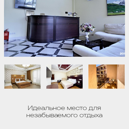
Идеальное место для
незабываемого отдыха
Отель предлагает для размещения
26
со всеми удобствами
номеров
Дети до 5 лет бесплатно, без
спального места
До моря 5
минут
Регистрация заезда
14:00
Регистрация выезда
12:00