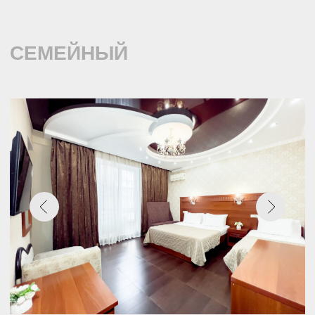
4 гостя
Индивидуальная ванная
комната
Шкаф, кондиционер,
холодильник, телевизор,
постельное белье, полотенца
ЗАБРОНИРОВАТЬ
УДОБСТВА