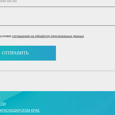
оглашения на обработку персональных данных
АВИТЬ
П
"V
ДАРСКОМ КРАЕ
З
РЕДЛОЖЕНИЯ
В
О
+7
re
с
freepik.com
MARKETING BY
PROSHIN PRODUCTION