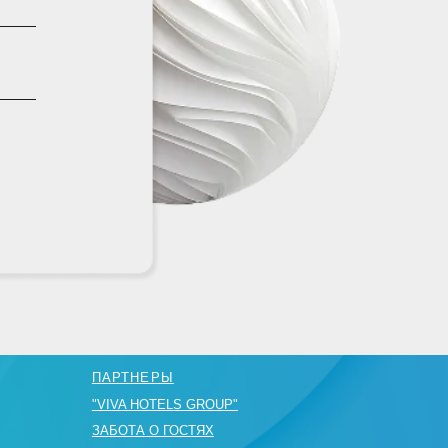
АРТНЕРЫ
IVA HOTELS GROUP"
АБОТА О ГОСТЯХ
АКАНСИИ
БЩАЯ ИНФОРМАЦИЯ
 (862) 230 61 20
servation@viva-hotels.ru