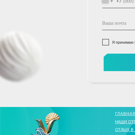
Я принимаю условия
с
ОТПР
ГЛАВНАЯ
НАШИ ОТЕЛИ
ОТДЫХ В КРАСНО
СПЕЦИАЛЬНЫЕ П
2025 "VIVA HOTELS GROUP" ©
картинки взяты 