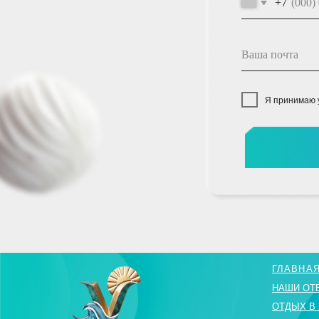
Я принимаю условия
с
ОТПР
ГЛАВНАЯ
НАШИ ОТЕЛИ
ОТДЫХ В КРАСНО
СПЕЦИАЛЬНЫЕ П
2025 "VIVA HOTELS GROUP" ©
картинки взяты 