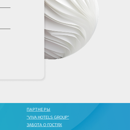
АРТНЕРЫ
IVA HOTELS GROUP"
АБОТА О ГОСТЯХ
АКАНСИИ
БЩАЯ ИНФОРМАЦИЯ
 (862) 230 61 20
servation@viva-hotels.ru