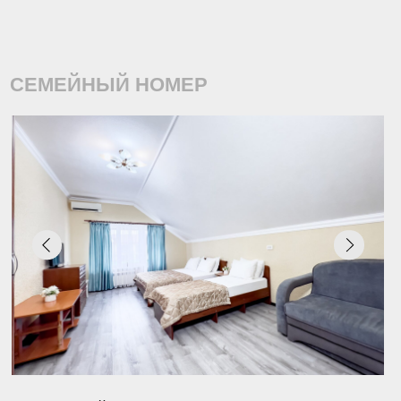
ей
льная, односпальная и кресло-
ь/ двуспальная и двухъярусная
ь
кондиционер, холодильник,