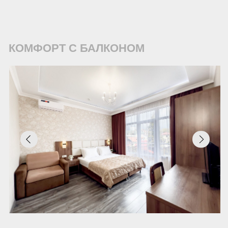
4 гостя
5 гост
Двуспа
Три односпальные кровати/ совмещенная
кроват
и односпальная кровать
кроват
Шкаф, кондиционер, холодильник,
Шкаф, 