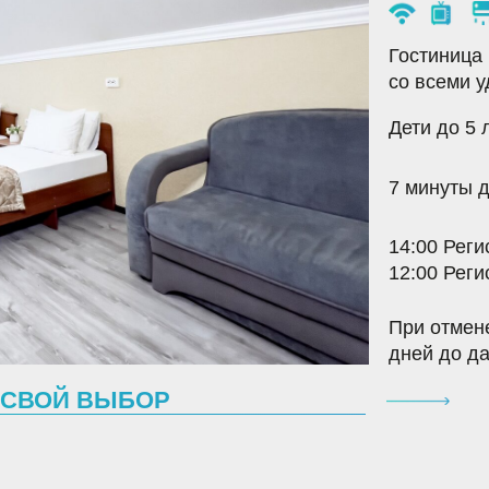
со всеми удобствами
Дети до 5 лет бесплатн
7 минуты
до моря, кафе
14:00
Регистрация заез
12:00
Регистрация вые
При отмене бронирова
дней
до даты заезда
ОЙ ВЫБОР
МФОРТ С БАЛКОНОМ
СЕМЕЙН