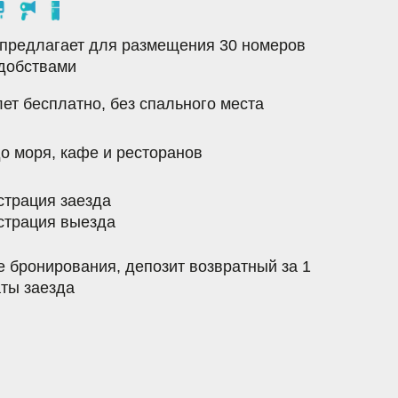
о, без спального места
 и ресторанов
да
зда
ния, депозит возвратный
за 1
ЫЙ НОМЕР