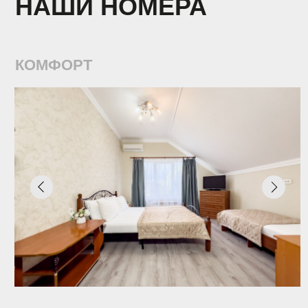
4 гостя
Две двуспальные кровати/ одна
совмещенная кровать
Шкаф, кондиционер, холодильник,
телевизор, постельное белье, полотенца,