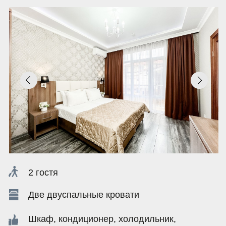
2 гостя
5 гост
Две двуспальные кровати
Терасс
Шкаф, кондиционер, холодильник,
Шкаф, 
телевизор, постельное белье, полотенца,
телеви
ванная комната
ванная
ЗАБРОНИРОВАТЬ