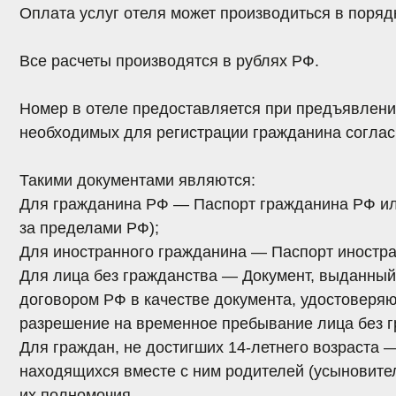
Для граждан, не достигших 14-летнего возраста —
свид
находящихся вместе с ним родителей
(усыновителей, о
их полномочия.
Администрация отеля
вправе отказать в размещении
в о
опьянения
.
При агрессивном поведении Гостя персонал отеля оста
и соблюдения правил и норм поведения в общественны
При бронировании, размещении или при свободном посе
номера, относящегося к данной категории,
остается за 