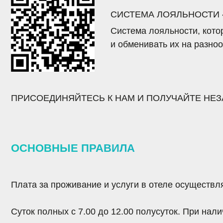
ОСНОВНЫЕ ПРАВИЛА
Плата за проживание и услуги в отеле
осуществляется п
Суток полных
с 7.00 до 12.00
полусуток. При наличии ф
Поздний выезд после 18:00
оплачивается 100%
стоимост
При проживании менее суток (24 часа)
плата взимается 
В случае несвоевременного отказа от бронирования по
или с заказчика
взимается плата
за фактический простой
более чем на сутки
бронирование аннулируется.
Разрешается проживание детей любого возраста
. За п
предоставления места плата не взимается. При дополн
взимается дополнительная плата
, согласно прейскуран