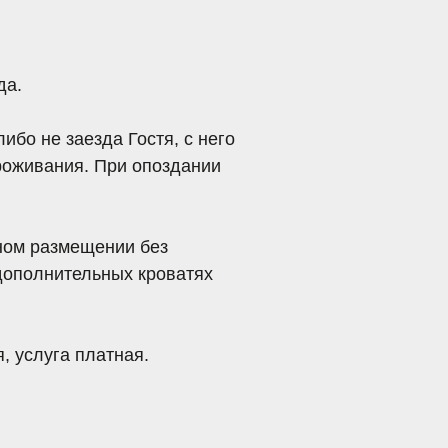
атная
.
зда.
тов,
ющего
а;
дународным
тва),