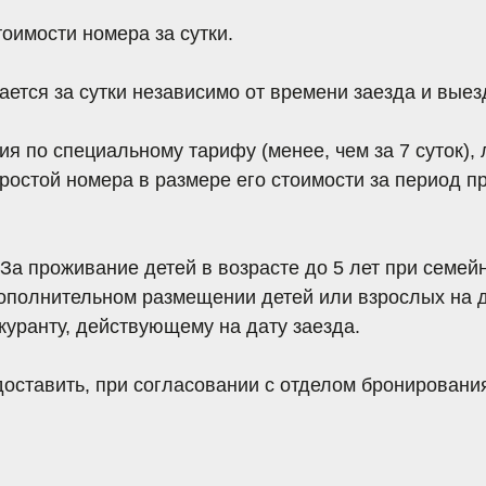
ить
, при согласовании с отделом бронирования,
услуга пл
ичного расчета по прейскуранту, действующему на дату зае
умента,
удостоверяющего личность
, а также других докумен
йствующему законодательству РФ.
ранпаспорт гражданина РФ
(для лица, постоянно прожива
 гражданина
,
виза
(при необходимости), миграционная карт
транным государством
и признанный в соответствии с меж
ичность лица без гражданства (Паспорт лица без гражданс
нства
или
вид на жительство
лица без гражданства;