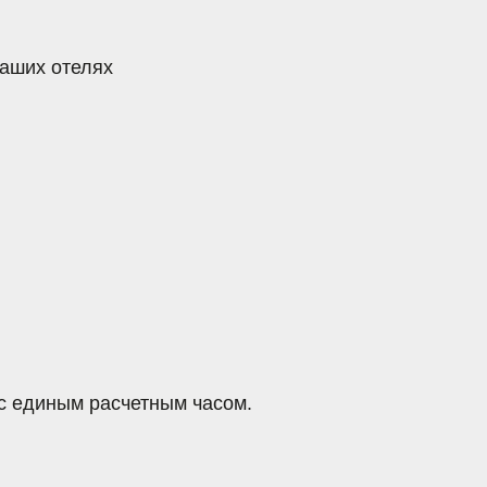
счетным часом.
да Гостя, с него
При опоздании
нии без
ных кроватях