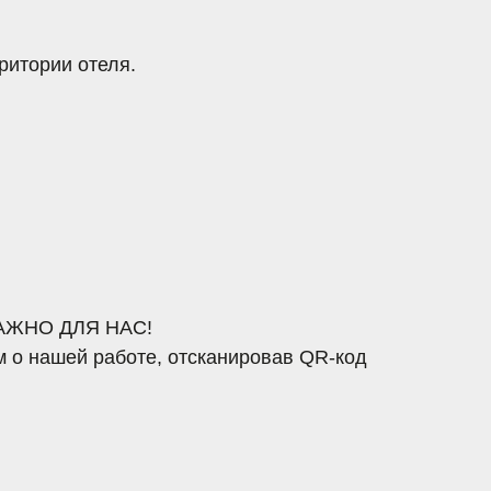
ДЛЯ НАС!
шей работе, отсканировав QR-код
 HOTELS GROUP»
зволяет накапливать баллы за проживание в наших отелях
ые привилегии.
АЕМЫЕ ВПЕЧАТЛЕНИЯ ОТ ПУТЕШЕСТВИЙ!