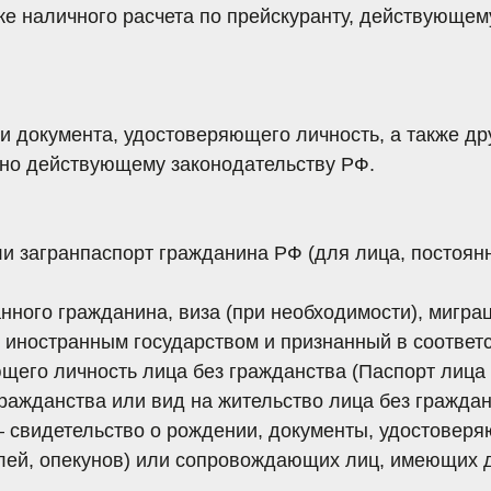
етельство о рождении
, документы, удостоверяющие личнос
пекунов) или сопровождающих лиц, имеющих документ, у
теле лиц, находящихся в состоянии
алкогольного или нарк
вляет за собой право
вызвать полицию
для разрешения сп
х местах.
лении Гость выбирает категорию номера, а право выбора 
администрацией отеля.