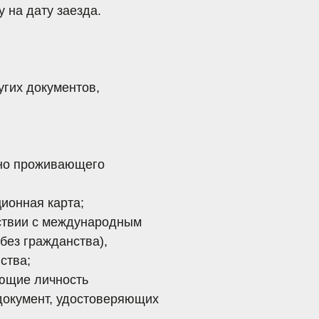
ть
достоверяющих
отического
орных вопросов
конкретного