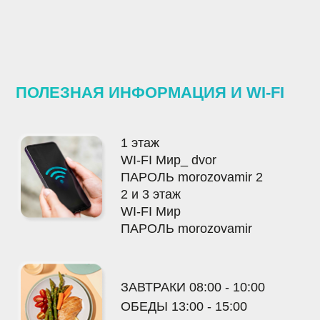
ПОЛЕЗНАЯ ИНФОРМАЦИЯ И WI-FI
1 этаж
WI-FI
Мир_ dvor
ПАРОЛЬ
morozovamir 2
2 и 3 этаж
WI-FI
Мир
ПАРОЛЬ
morozovamir
ЗАВТРАКИ
08:00 - 10:00
ОБЕДЫ
13:00 - 15:00
УЖИНЫ
18:00 - 20:00
ЗАПРЕЩЕНО:
Шуметь в номере и на территории отеля
с
Курить сигареты
, кальян и т. д. в номере, в ванной комна