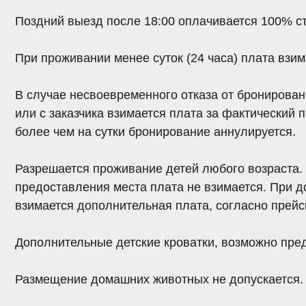
Дополнительные детские кроватки,
возможно предостав
Размещение домашних животных не допускается
.
Оплата услуг отеля может производиться в порядке нал
Все расчеты производятся в рублях РФ
.
Номер в отеле предоставляется при предъявлении док
необходимых для регистрации гражданина согласно де
Такими документами являются
:
Для гражданина РФ —
Паспорт гражданина РФ или заг
за пределами РФ);
Для иностранного гражданина —
Паспорт иностранного
Для лица без гражданства —
Документ, выданный инос
договором РФ в качестве документа, удостоверяющего л
разрешение на временное пребывание лица без гражда