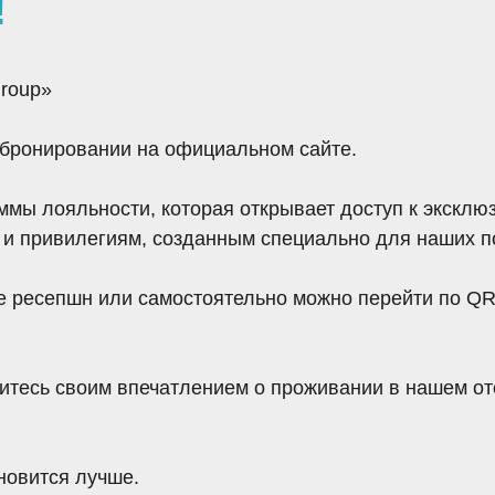
ровании на официальном сайте.
ояльности
, которая открывает доступ к эксклюзивным ски
вилегиям, созданным специально для наших постоянных Го
епшн или самостоятельно можно
перейти по QR-коду
для п
своим впечатлением
о проживании в нашем отеле, оставив
я лучше.