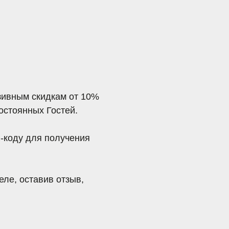
дкам
от 10%
стей.
олучения
 отзыв,