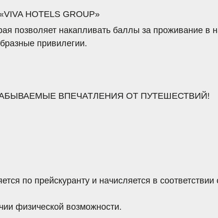
о прейскуранту
и начисляется в соответствии с единым ра
изической возможности.
и номера за сутки.
за сутки
независимо от времени заезда и выезда.
 специальному тарифу (
менее, чем за 7 суток
), либо не заез
 номера в размере его стоимости за период проживания. 
роживание детей в возрасте до 5 лет при семейном размеще
ительном размещении детей или взрослых на дополнитель
ту, действующему на дату заезда.