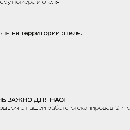
АЖНО ДЛЯ НАС!
 о нашей работе, отсканировав QR-код
VIVA HOTELS GROUP»
рая позволяет накапливать баллы за проживан
ать их на разнообразные привилегии.
 НЕЗАБЫВАЕМЫЕ ВПЕЧАТЛЕНИЯ ОТ ПУТЕШЕ