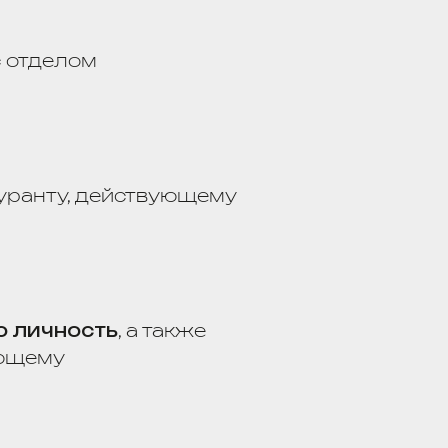
 лица,
ости),
нный
чность лица
лица без
в) или
ии
цию
для
тах.