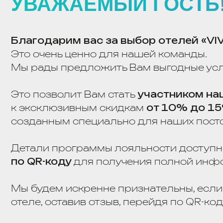
Благодарим ваc за выбор отелей «VIVA H
Это очень ценно для нашей команды.
Мы рады предложить Вам выгодные условия
Это позволит Вам стать
участником нашей 
к эксклюзивным скидкам
от 10% до 15%
, 
созданным специально для наших постоянных
Детали программы лояльности доступны на
по QR-коду
для получения полной информа
Мы будем искренне признательны, если Вы
п
отеле, оставив отзыв, перейдя по QR-коду.
Ваше мнение очень важно для нас и помогает