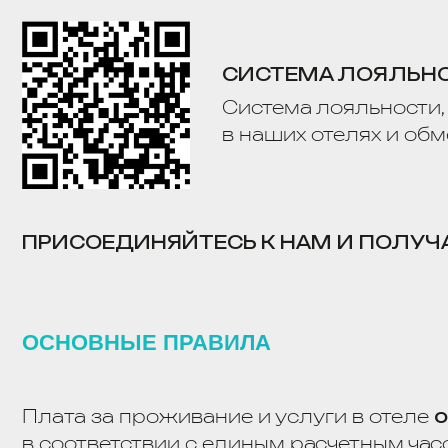
ОСНОВНЫЕ ПРАВИЛА
Плата за проживание и услуги в отеле
осуще
в соответствии с единым расчетным часом.
Суток полных
с 7.00 до 12.00
полусуток. П
Поздний выезд после 18:00
оплачивается 
При проживании менее суток (24 часа)
плата
и выезда.
В случае несвоевременного отказа от брони
либо не заезда Гостя, с него или с заказчика
в
в размере его стоимости за период прожива
аннулируется.