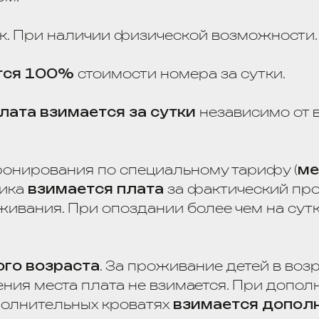
озраста
. За проживание детей в возрасте до 5 
еста плата не взимается. При дополнительном
тельных кроватях
взимается дополнительная
у заезда.
о предоставить
, при согласовании с отделом
скается
.
порядке наличного расчета по прейскуранту, 
влении документа,
удостоверяющего личност
трации гражданина согласно действующему