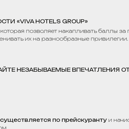
ствляется по прейскуранту
и начисляется
ри наличии физической возможности.
100%
стоимости номера за сутки.
 взимается за сутки
независимо от времени з
рования по специальному тарифу (
менее, чем з
зимается плата
за фактический простой ном
ния. При опоздании более чем на сутки
бронир