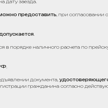
а РФ или загранпаспорт гражданина РФ
(для
;
ностранного гражданина
,
виза
(при необходим
данный иностранным государством
и призна
РФ в качестве документа, удостоверяющего ли
тва),
разрешение на временное пребывание 
без гражданства;
аста —
свидетельство о рождении
, документы,
есте с ним родителей
(усыновителей, опекуно
достоверяющих их полномочия.
азмещении
в отеле лиц, находящихся в состоян
ния
.
отеля оставляет за собой право
вызвать поли
 правил и норм поведения в общественных мес