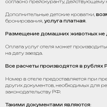
законодательству РФ.
Такими документами являются
:
Для гражданина РФ —
Паспорт гражданин
постоянно проживающего за пределами РФ)
Для иностранного гражданина —
Паспорт и
миграционная карта;
Для лица без гражданства —
Документ, вы
в соответствии с международным договором 
без гражданства (Паспорт лица без гражданс
гражданства
или
вид на жительство
лица 
Для граждан, не достигших 14-летнего возр
удостоверяющие личность
находящихся вм
сопровождающих лиц, имеющих документ, у
Администрация отеля
вправе отказать в р
алкогольного или наркотического опьяне
При агрессивном поведении Гостя персонал 
разрешения спорных вопросов и соблюдения