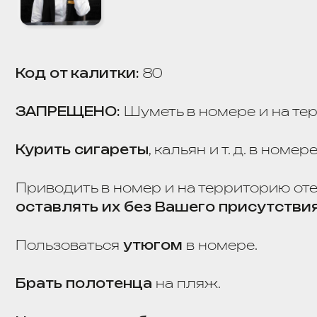
Курить сигареты
, кальян и т. д. в номере, в в
Приводить в номер и на территорию отеля не
оставлять их без Вашего присутствия в н
Пользоваться
утюгом
в номере.
Брать полотенца
на пляж.
Наносить ущерб
окружающему интерьеру но
Делать перестановку
в номере.
Запускать фейерверки и взрывать петарды
н