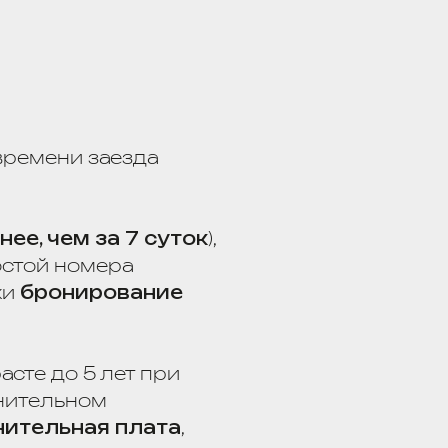
лет при
 плата
,
действующему
ь
, а также