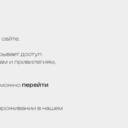
ступ
илегиям,
рейти
и в нашем