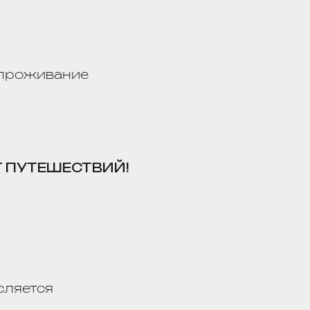
аезда
а 7 суток
),
ера
ование