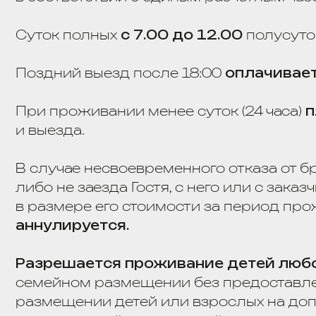
Разрешается проживание детей любого в
семейном размещении без предоставления м
размещении детей или взрослых на дополни
согласно прейскуранту, действующему на дат
Дополнительные детские кроватки,
возможн
бронирования,
услуга платная
.
Размещение домашних животных не допу
Оплата услуг отеля может производиться в 
на дату заезда.
Все расчеты производятся в рублях РФ
.
Номер в отеле предоставляется при предъя
других документов, необходимых для регис