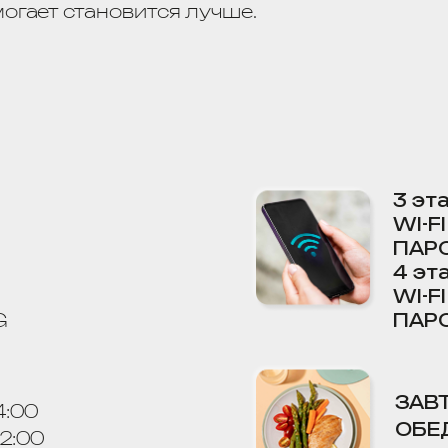
3 этаж
WI-FI
Tenda
ПАРОЛЬ
без п
4 этаж
WI-FI
Aist 4
ПАРОЛЬ
13316
ЗАВТРАКИ
08:0
ОБЕДЫ
13:00 -
УЖИНЫ
18:00 
ории отеля
с 22.00 до 8.00.