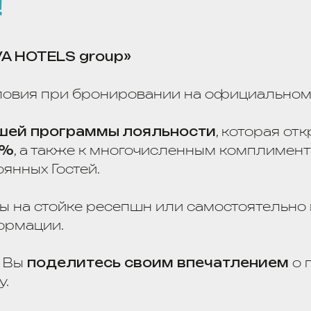
OTELS group»
 при бронировании на официальном сайте.
программы лояльности
, которая открывает до
а также к многочисленным комплиментам и прив
 Гостей.
 стойке ресепшн или самостоятельно можно
пе
ции.
оделитесь своим впечатлением
о проживани
 становится лучше.