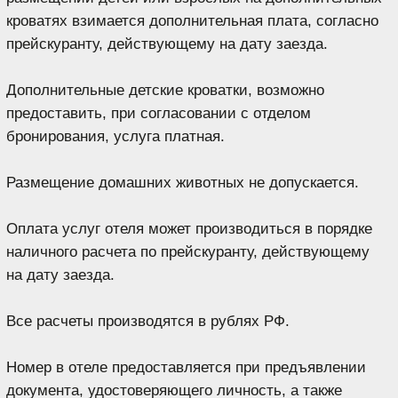
ГЛАВНАЯ
НАШИ ОТЕЛИ
ОТДЫХ В КРАСНОДАРСКОМ КРАЕ
СПЕЦИАЛЬНЫЕ ПРЕДЛОЖЕНИЯ
ПАРТНЕРЫ
"VIVA HOTELS GROUP"
ЗАБОТА О ГОСТЯХ
ВАКАНСИИ
ОБЩАЯ ИНФОРМАЦИЯ
+7 (862) 230 61 20
reservation@viva-hotels.ru
картинки взяты с
freepik.com
2025 "VIVA HOTELS GROUP" ©
MARKETING BY
PROSHIN PRODUCTION