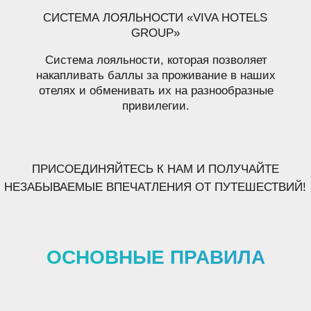
наличного расчета по прейскуранту, действующему
на дату заезда.
Все расчеты производятся в рублях РФ
.
Номер в отеле предоставляется при предъявлении
документа,
удостоверяющего личность
, а также
других документов, необходимых для регистрации
гражданина согласно действующему
законодательству РФ.
Такими документами являются
:
Для гражданина РФ —
Паспорт гражданина РФ или
загранпаспорт гражданина РФ
(для лица, постоянно
проживающего за пределами РФ);
Для иностранного гражданина —
Паспорт
иностранного гражданина
,
виза
(при необходимости),
миграционная карта;
Для лица без гражданства —
Документ, выданный
иностранным государством
и признанный
в соответствии с международным договором РФ
в качестве документа, удостоверяющего личность
лица без гражданства (Паспорт лица без
гражданства),
разрешение на временное пребывание