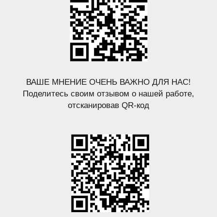
В случае несвоевременного отказа от бронирования
по специальному тарифу (
менее, чем за 7 суток
),
либо не заезда Гостя, с него или с заказчика
взимается плата
за фактический простой номера
в размере его стоимости за период проживания. При
опоздании более чем на сутки
бронирование
аннулируется.
Разрешается проживание детей любого возраста
.
За проживание детей в возрасте до 5 лет при
семейном размещении без предоставления места
плата не взимается. При дополнительном
размещении детей или взрослых на дополнительных
кроватях
взимается дополнительная плата
, согласно
прейскуранту, действующему на дату заезда.
Дополнительные детские кроватки,
возможно
предоставить
, при согласовании с отделом
бронирования,
услуга платная
.
Размещение домашних животных не допускается
.
Оплата услуг отеля может производиться в порядке