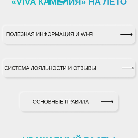
СИСТЕМА ЛОЯЛЬНОСТИ И ОТЗЫВЫ
ОСНОВНЫЕ ПРАВИЛА
УВАЖАЕМЫЙ ГОСТЬ!
Благодарим ваc за выбор отелей «VIVA HOTELS
group»
Это очень ценно для нашей команды.
Мы рады предложить Вам выгодные условия при
бронировании на официальном сайте.
Это позволит Вам стать
участником нашей
программы лояльности
, которая открывает доступ
к эксклюзивным скидкам
от 10% до 15%
, а также
к многочисленным комплиментам и привилегиям,