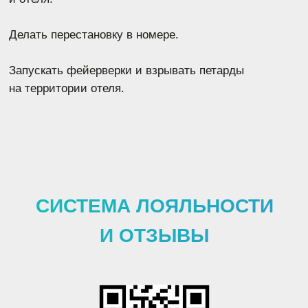
ОСНОВНЫЕ ПРАВИЛА
Плата за проживание и услуги в отеле
осуществляется по прейскуранту
и начисляется
в соответствии с единым расчетным часом.
Суток полных
с 7.00 до 12.00
полусуток. При наличии
физической возможности.
Поздний выезд после 18:00
оплачивается 100%
стоимости номера за сутки.
При проживании менее суток (24 часа)
плата
взимается за сутки
независимо от времени заезда
и выезда.