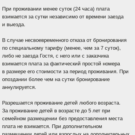
«VIVA HOTELS GROUP» — СЕТЬ
ОТЕЛЕЙ С ДУШОЙ
+7 (862) 225 79 78
RESERVATION@VIVA-HOTELS.RU
VIVA-HOTELS.RU