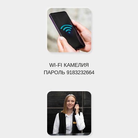
КАФЕ «ГРАНТ»
ЗАВТРАКИ
08:00 - 10:00
ОБЕДЫ
12:00 - 14:00
УЖИНЫ
18:00 - 20:00
КОД ОТ КАЛИТКИ:
1945
ЗАПРЕЩЕНО:
Шуметь в номере и на территории
отеля
с 22.00 до 8.00.
Курить сигареты
, кальян и т. д. в номере, в ванной
комнате, в окно, на балконах и т. д.
Приводить в номер и на территорию отеля
не указанных при заезде Гостей позже
21.00,
оставлять их без Вашего присутствия в номере.
Пользоваться
утюгом
в номере.
Брать полотенца
на пляж.
Наносить ущерб
окружающему интерьеру номера
и отеля.