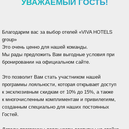
созданным специально для наших постоянных
Гостей.
Детали программы лояльности доступны на стойке
ресепшн или самостоятельно можно
перейти по QR-
коду
для получения полной информации.
Мы будем искренне признательны, если Вы
поделитесь своим впечатлением
о проживании
в нашем отеле, оставив отзыв, перейдя по QR-коду.
Ваше мнение очень важно для нас и помогает
становится лучше.
ПОЛЕЗНАЯ ИНФОРМАЦИЯ И
WI-FI