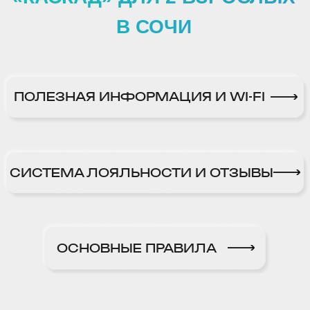
СИСТЕМА ЛОЯЛЬНОСТИ И ОТЗЫВЫ
ОСНОВНЫЕ ПРАВИЛА
УВАЖАЕМЫЙ ГОСТЬ!
Благодарим ваc за выбор отелей «VIVA
HOTELS group»
Это очень ценно для нашей команды.
Мы рады предложить Вам выгодные
условия при бронировании
на официальном сайте.
Это позволит Вам стать
участником
нашей программы лояльности
, которая
открывает доступ к эксклюзивным
скидкам
от 10% до 15%
, а также