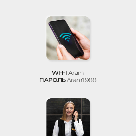
ЗАВТРАКИ
08:00 - 10:00
ОБЕДЫ
13:00 - 15:00
УЖИНЫ
18:00 - 20:00
ЗАПРЕЩЕНО:
Шуметь в номере
и на территории отеля
с 22.00 до 8.00.
Курить сигареты
, кальян и т. д. в номере,
в ванной комнате, в окно, на балконах
и т. д.
Приводить в номер и на территорию
отеля не указанных при заезде Гостей
позже
21.00, оставлять их без Вашего
присутствия в номере.
Пользоваться
утюгом
в номере.
Брать полотенца
на пляж.
Наносить ущерб
окружающему
интерьеру номера и отеля.