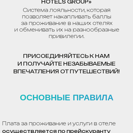
Все расчеты производятся в рублях РФ
.
Номер в отеле предоставляется при
предъявлении документа,
удостоверяющего личность
, а также
других документов, необходимых для
регистрации гражданина согласно
действующему законодательству РФ.
Такими документами являются
:
Для гражданина РФ —
Паспорт
гражданина РФ или загранпаспорт
гражданина РФ
(для лица, постоянно
проживающего за пределами РФ);
Для иностранного гражданина —
Паспорт
иностранного гражданина
,
виза
(при
необходимости), миграционная карта;
Для лица без гражданства —
Документ,
выданный иностранным государством
и признанный в соответствии
с международным договором РФ
в качестве документа, удостоверяющего
личность лица без гражданства (Паспорт
лица без гражданства),
разрешение