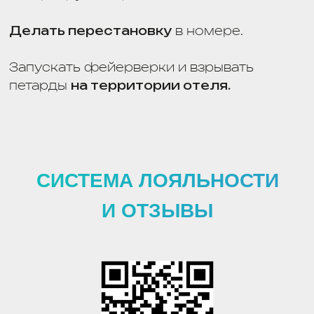
Плата за проживание и услуги в отеле
осуществляется по прейскуранту
и начисляется в соответствии с единым
расчетным часом.
Суток полных
с 7.00 до 12.00
полусуток.
При наличии физической возможности.
Поздний выезд после 18:00
оплачивается
100%
стоимости номера за сутки.
При проживании менее суток (24 часа)
плата взимается за сутки
независимо
от времени заезда и выезда.
В случае несвоевременного отказа
от бронирования по специальному тарифу
(
менее, чем за 7 суток
), либо не заезда
Гостя, с него или с заказчика
взимается
плата
за фактический простой номера
в размере его стоимости за период
проживания. При опоздании более чем