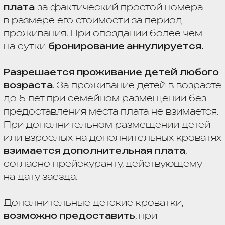
конкретного номера, относящегося
к данной категории,
остается
за администрацией отеля.
«VIVA HOTELS GROUP» — СЕТЬ
ОТЕЛЕЙ С ДУШОЙ
+7 (862) 225 79 78
RESERVATION@VIVA-HOTELS.RU
VIVA-HOTELS.RU