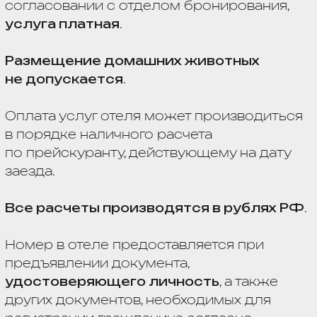
ГЛАВНАЯ
НАШИ ОТЕЛИ
ОТДЫХ В КРАСНОДАРСКОМ КРАЕ
СПЕЦИАЛЬНЫЕ ПРЕДЛОЖЕНИЯ
ПАРТНЕРЫ
"VIVA HOTELS GROUP"
ЗАБОТА О ГОСТЯХ
ВАКАНСИИ
ОБЩАЯ ИНФОРМАЦИЯ
+7 (862) 230 61 20
reservation@viva-hotels.ru
картинки взяты с
freepik.com
2025 "VIVA HOTELS GROUP" ©
MARKETING BY
PROSHIN PRODUCTION