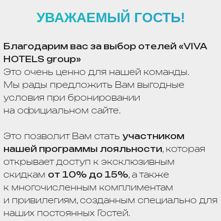
к многочисленным комплиментам
и привилегиям, созданным специально для
наших постоянных Гостей.
Детали программы лояльности доступны
на стойке ресепшн или самостоятельно
можно
перейти по QR-коду
для получения
полной информации.
Мы будем искренне признательны, если
Вы
поделитесь своим впечатлением
о проживании в нашем отеле, оставив
отзыв, перейдя по QR-коду.
Ваше мнение очень важно для нас
и помогает становится лучше.
ПОЛЕЗНАЯ ИНФОРМАЦИЯ И
WI-FI